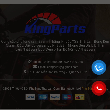
Cung cấp phụ tùng xe máy chính hãng: Phuộc YSS Thái Lan, Bóng Đèn
Osram Đức, Dây Coroa Bando Nhật Bản, Nhông Sên Dĩa DID Thái
Lan/Nhật Bản, Bugi Denso, Full Bộ Nồi FCC Nhật Bản
Hotline: 0354.390039 - 0357.999.035
Email:
congtyibuy@gmail.com
97 Huỳnh Mẫn Đạt, Phường 7, Quận 5, HCM
©2018 Thiết Kế Bởi PhuTungThaiLan.Com. Bản quyền bởi
Phụ Tùng Thái Lan
.