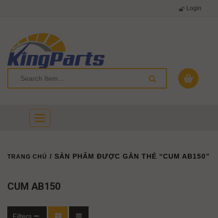
Login
Toggle
navigation
/ SẢN PHẨM ĐƯỢC GẮN THẺ “CUM AB150”
TRANG CHỦ
CUM AB150
Filters