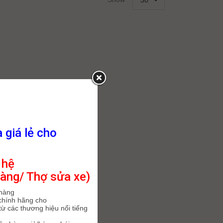
30
à giá lẻ cho
 hệ
àng/ Thợ sửa xe)
 hàng
chính hãng cho
ừ các thương hiệu nổi tiếng