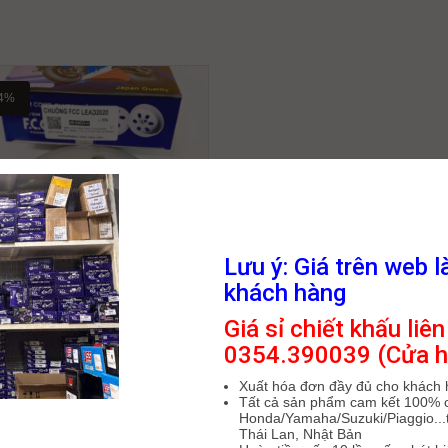
4%
Lưu ý: Giá trên web l
khách hàng
Giá sỉ chiết khấu liên
CHUÔNG FCC
0354.390039 (Cửa h
/150/SH/PCX/LEAD(2 LỖ) -2020
(400-E9E34-01) K1N
Xuất hóa đơn đầy đủ cho khách
224,000
₫
400,000
₫
Tất cả sản phẩm cam kết 100% 
Honda/Yamaha/Suzuki/Piaggio...t
Thái Lan, Nhật Bản