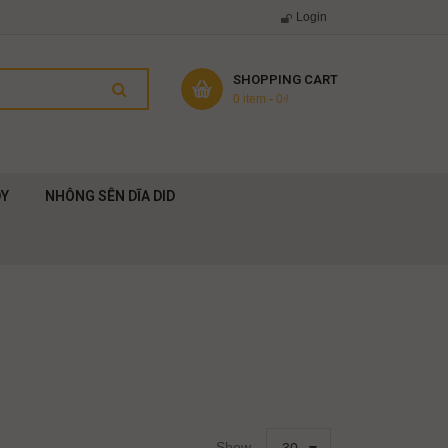
Login
SHOPPING CART
0 item
-
0
₫
DY
NHÔNG SÊN DĨA DID
Show