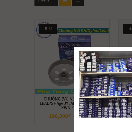
Filters
-51%
-4
CHUÔNG (VỎ NỒI LY HỢP) FCC
LEAD/SH/@/DYLAN/CLICK (22100-
AB125
KWN-9001)
196,000
₫
400,000
₫