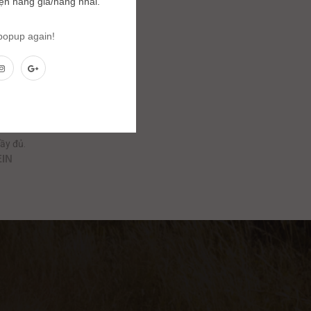
iện hàng giả/hàng nhái.
 popup again!
ẩu
ầy đủ.
EIN