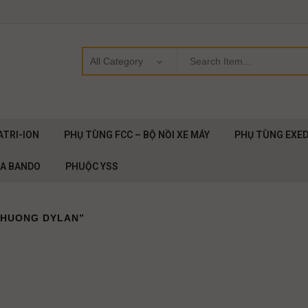
ATRI-ION
PHỤ TÙNG FCC – BỘ NỒI XE MÁY
PHỤ TÙNG EXE
OA BANDO
PHUỘC YSS
CHUONG DYLAN”