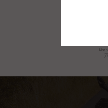
C
Nhà p