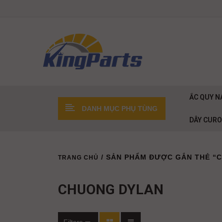
ẮC QUY N
DANH MỤC PHỤ TÙNG
DÂY CUR
/ SẢN PHẨM ĐƯỢC GẮN THẺ “
TRANG CHỦ
CHUONG DYLAN