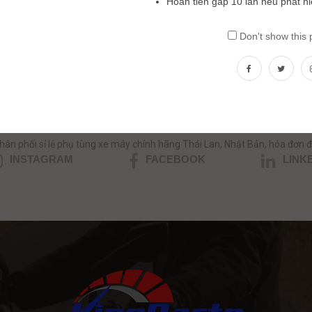
Hoàn tiền gấp 10 lần nếu phát h
Don't show this
ần tư vấn phụ tùng xe máy nhập kh
HOTLINE/ZALO: 0354.390039 - 0357.999.035
hân phối sỉ lẻ phụ tùng xe máy chính hãng Thái Lan, Nhật Bản, hóa đơn đ
INSTAGRAM
FACEBOOK
LINK