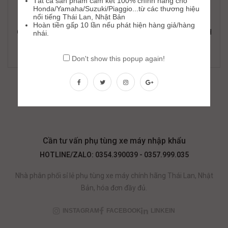
Tất cả sản phẩm cam kết 100% chính hãng cho
Honda/Yamaha/Suzuki/Piaggio...từ các thương hiệu
nổi tiếng Thái Lan, Nhật Bản
Hoàn tiền gấp 10 lần nếu phát hiện hàng giả/hàng
CHÉN BI/MÁ ĐỘNG PULLY FCC PCX/AB 125/Airblade 125/SH
nhái.
MODE/LEAD125 K35 (22110-K1G-V000)
193,000
₫
270,000
₫
Don't show this popup again!
Cần tư vấn phụ tùng xe máy nhập khẩu
HOTLINE/ZALO: 0354.390039 - 0357.999.035
Nhà phân phối sỉ lẻ phụ tùng xe máy chính hãng Thái Lan, Nhật
Bản, hóa đơn đầy đủ.
INSTAGRAM
FACEBOOK
LINKEIN