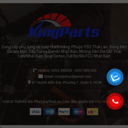
Cung cấp phụ tùng xe máy chính hãng: Phuộc YSS Thái Lan, Bóng Đèn
Osram Đức, Dây Coroa Bando Nhật Bản, Nhông Sên Dĩa DID Thái
Lan/Nhật Bản, Bugi Denso, Full Bộ Nồi FCC Nhật Bản
Hotline: 0354.390039 - 0357.999.035
Email:
congtyibuy@gmail.com
97 Huỳnh Mẫn Đạt, Phường 7, Quận 5, HCM
©2018 Thiết Kế Bởi PhuTungThaiLan.Com. Bản quyền bởi
Phụ Tùng Thái Lan
.
<