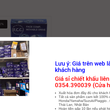
1%
Lưu ý: Giá trên web l
khách hàng
Giá sỉ chiết khấu liên
N BI/MÁ ĐỘNG PULLY FCC SH
0354.390039 (Cửa h
5/SH 150 (22110-K01-9000)
202,000
₫
255,000
₫
Xuất hóa đơn đầy đủ cho khách
Tất cả sản phẩm cam kết 100% 
Honda/Yamaha/Suzuki/Piaggio...t
Thái Lan, Nhật Bản
Hoàn tiền gấp 10 lần nếu phát h