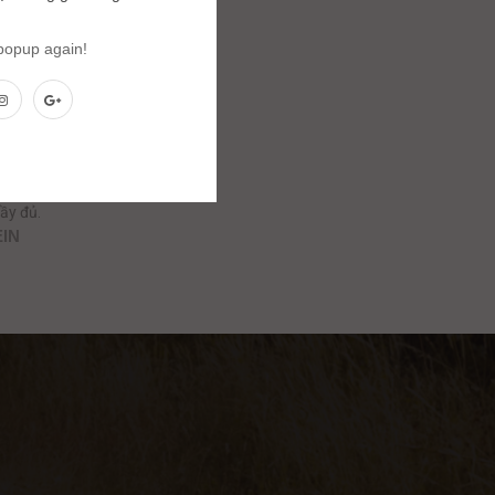
 popup again!
ẩu
ầy đủ.
EIN