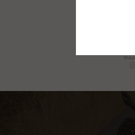
C
Nhà p