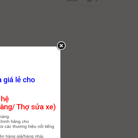
30
à giá lẻ cho
 hệ
àng/ Thợ sửa xe)
 hàng
chính hãng cho
ừ các thương hiệu nổi tiếng
iện hàng giả/hàng nhái.