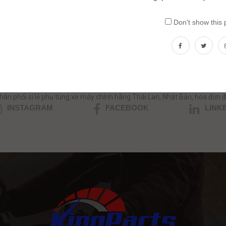
Don't show this
ần tư vấn phụ tùng xe máy nhập kh
HOTLINE/ZALO: 0354.390039 - 0357.999.035
hân phối sỉ lẻ phụ tùng xe máy chính hãng Thái Lan, Nhật Bản, hóa đơn đ
INSTAGRAM
FACEBOOK
LINK