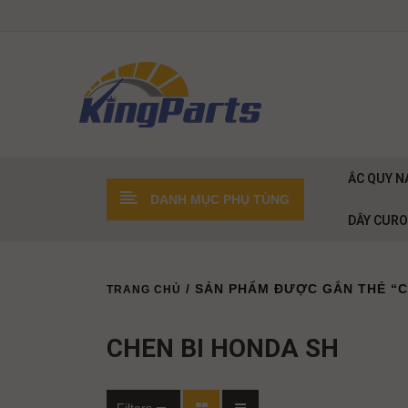
ẮC QUY N
DANH MỤC PHỤ TÙNG
DÂY CUR
/ SẢN PHẨM ĐƯỢC GẮN THẺ “C
TRANG CHỦ
CHEN BI HONDA SH