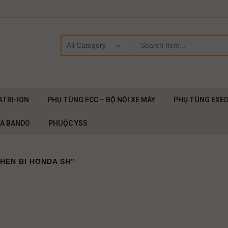
ATRI-ION
PHỤ TÙNG FCC – BỘ NỒI XE MÁY
PHỤ TÙNG EXE
OA BANDO
PHUỘC YSS
HEN BI HONDA SH”