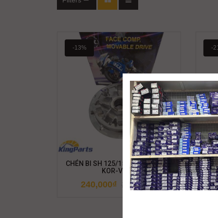
Filters
-13%
-2
CHÉN BI SH 125/150 2020 (22110-
CHÉ
KOR-V000)
12
240,000
₫
275,000
₫