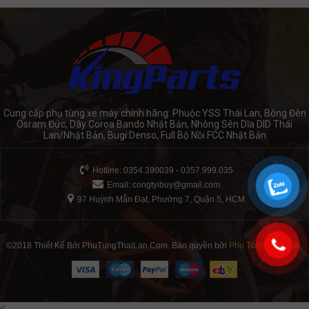
Cung cấp phụ tùng xe máy chính hãng: Phuộc YSS Thái Lan, Bóng Đèn
Osram Đức, Dây Coroa Bando Nhật Bản, Nhông Sên Dĩa DID Thái
Lan/Nhật Bản, Bugi Denso, Full Bộ Nồi FCC Nhật Bản
Hotline: 0354.390039 - 0357.999.035
Email:
congtyibuy@gmail.com
97 Huỳnh Mẫn Đạt, Phường 7, Quận 5, HCM
©2018 Thiết Kế Bởi PhuTungThaiLan.Com. Bản quyền bởi
Phụ Tùng Thái Lan
.
<