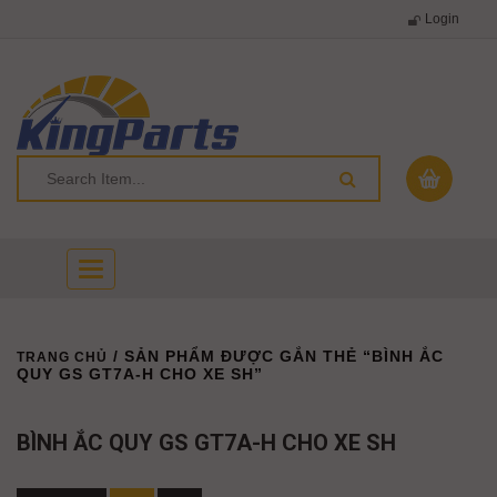
Login
Toggle
navigation
/ SẢN PHẨM ĐƯỢC GẮN THẺ “BÌNH ẮC
TRANG CHỦ
QUY GS GT7A-H CHO XE SH”
BÌNH ẮC QUY GS GT7A-H CHO XE SH