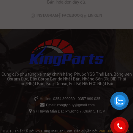
Bản, hóa đơn đầy đủ.
INSTAGRAM
FACEBOOK
LINKEIN
Cung cấp phụ tùng xe máy chính hãng: Phuộc YSS Thái Lan, Bóng Đèn
Osram Đức, Dây Coroa Bando Nhật Bản, Nhông Sên Dĩa DID Thái
Lan/Nhật Bản, Bugi Denso, Full Bộ Nồi FCC Nhật Bản
Hotline: 0354.390039 - 0357.999.035
Email:
congtyibuy@gmail.com
97 Huỳnh Mẫn Đạt, Phường 7, Quận 5, HCM
©2018 Thiết Kế Bởi PhuTungThaiLan.Com. Bản quyền bởi
Phụ Tùng Thái Lan
.