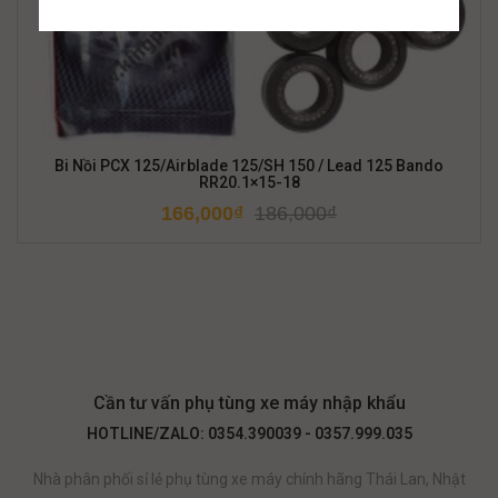
Bi Nồi PCX 125/Airblade 125/SH 150 / Lead 125 Bando
RR20.1×15-18
166,000
₫
186,000
₫
Cần tư vấn phụ tùng xe máy nhập khẩu
HOTLINE/ZALO: 0354.390039 - 0357.999.035
Nhà phân phối sỉ lẻ phụ tùng xe máy chính hãng Thái Lan, Nhật