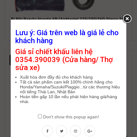
Bi Nồi Bando Honda AB (Airblade) 125/150/160 /Vario 160
RR20x15-19
Lưu ý: Giá trên web là giá lẻ cho
166,000
₫
186,000
₫
khách hàng
Giá sỉ chiết khấu liên hệ
0354.390039 (Cửa hàng/ Thợ
-11%
sửa xe)
Xuất hóa đơn đầy đủ cho khách hàng
Tất cả sản phẩm cam kết 100% chính hãng cho
Honda/Yamaha/Suzuki/Piaggio...từ các thương hiệu
nổi tiếng Thái Lan, Nhật Bản
Hoàn tiền gấp 10 lần nếu phát hiện hàng giả/hàng
nhái.
Don't show this popup again!