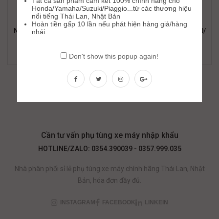
Tất cả sản phẩm cam kết 100% chính hãng cho
Honda/Yamaha/Suzuki/Piaggio...từ các thương hiệu
nổi tiếng Thái Lan, Nhật Bản
Hoàn tiền gấp 10 lần nếu phát hiện hàng giả/hàng
NHÔNG NỒI NHỎ( CHUÔNG) TRƯỚC FCC WAVE 110/ WAS110/
nhái.
WASX110/ WBLADE(22660-KWB-601)
308,000
₫
445,000
₫
Don't show this popup again!
Cần tư vấn phụ tùng xe máy nhập khẩu
HOTLINE/ZALO: 0354.390039 - 0357.999.035
Nhà phân phối sỉ lẻ phụ tùng xe máy chính hãng Thái Lan, Nhật
Bản, hóa đơn đầy đủ.
INSTAGRAM
FACEBOOK
LINKEIN