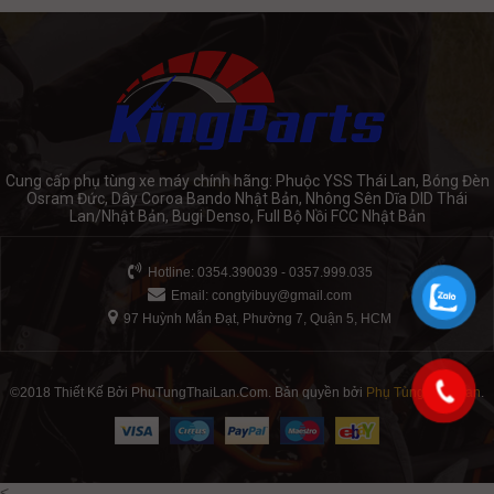
Cung cấp phụ tùng xe máy chính hãng: Phuộc YSS Thái Lan, Bóng Đèn
Osram Đức, Dây Coroa Bando Nhật Bản, Nhông Sên Dĩa DID Thái
Lan/Nhật Bản, Bugi Denso, Full Bộ Nồi FCC Nhật Bản
Hotline: 0354.390039 - 0357.999.035
Email:
congtyibuy@gmail.com
97 Huỳnh Mẫn Đạt, Phường 7, Quận 5, HCM
©2018 Thiết Kế Bởi PhuTungThaiLan.Com. Bản quyền bởi
Phụ Tùng Thái Lan
.
<