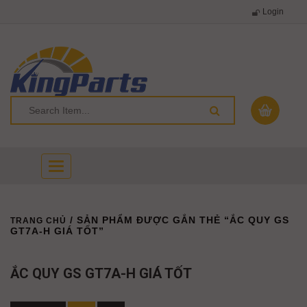
Login
Toggle
navigation
/ SẢN PHẨM ĐƯỢC GẮN THẺ “ẮC QUY GS
TRANG CHỦ
GT7A-H GIÁ TỐT”
ẮC QUY GS GT7A-H GIÁ TỐT